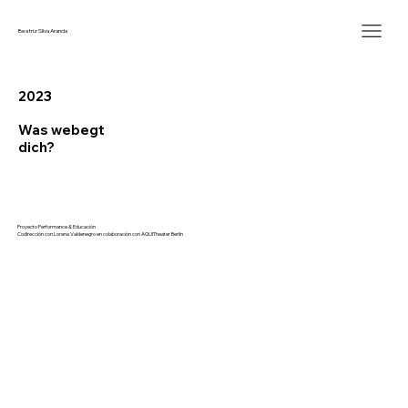
Beatriz Silva Aranda
2023
Was webegt
dich?
Proyecto Performance & Educación
Codirección con Lorena Valdenegro en colaboración con AQUITheater Berlin