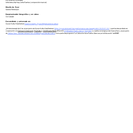
Sofia Seta (Hip Hop), Sofia Puertas (composición musical)
Diseño de flyer
Sandra Feferbaum
Documentación fotográfica y en vídeo
Clo Catalán
Desarrollado y estrenado en
Oyoun-Kultur NeuDenken
Nuestro trabajo · Oyoun | Repensando la cultura
¿Estaba bewegt dich? es un proyecto de Oyoun-Kultur NeuDenken (
https://oyoun.de/event/tanzperformance-was-bewegt-dich/2023-07-24/
), que fue desarrollado en
cooperación con
Outreach Underworld
,
Phantalisa
y
AQUItheater Berlin
(ENLACE:
Aquitheater | Teatro, danza y biografía
) y cuenta con el apoyo de ChanceTanz, un proyecto
de
"Aktion Tanz - Bundesverband Tanz en Bildung und Gesellschaft e.
como parte del programa “La Cultura te Hace Fuerte. Alianzas por la Educación” del BMBF.